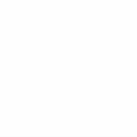
Partidos disputados
Tarjetas amarillas
0
Tarjetas rojas
Defensa
Distribución
Amonestaciones
0
0
Tarjetas amarillas
Tarjetas rojas
* Suspendida hasta nuevo aviso. <a
href='https://es.uefa.com/insideuefa/mediaservices/medi
148df3492859-aef1bad645a5-1000--fifa-uefa-suspenden-
a-los-clubes-y-selecciones-nacionales-rusas/'>Más
información</a>