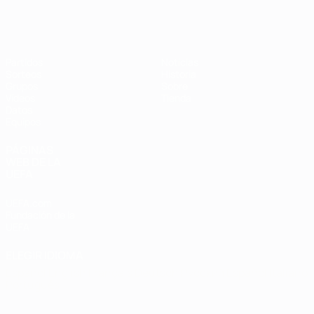
Eurocopa de Fútbol Sala
Partidos
Noticias
Sorteos
Historia
Grupos
Sobre
Vídeos
Tienda
Datos
Equipos
PÁGINAS
WEB DE LA
UEFA
UEFA.com
Fundación de la
UEFA
ELEGIR IDIOMA
Español
English
Français
Deutsch
Русский
Español
Italiano
Português