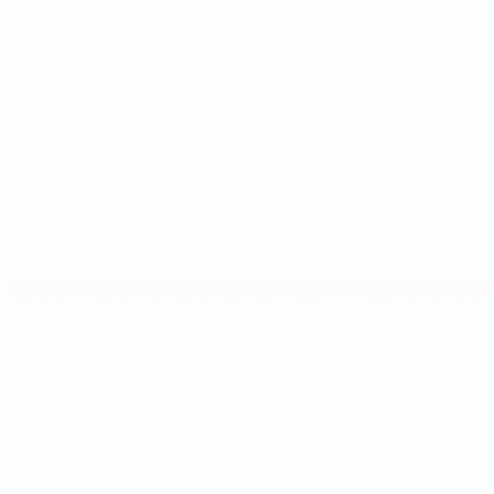
Partidos
Sorteos
Grupos
Datos
PÁGINAS WEB DE LA UEFA
UEFA.com
Fundación de la UEFA
ELEGIR IDIOMA
Español
English
Français
Deutsch
Русский
Español
Italiano
Privacidad
Términos y condiciones
Política de cookies
Ajustes de privacidad