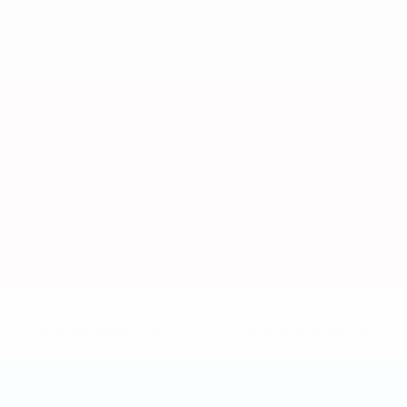
8df3492859-aef1bad645a5-1000--fifa-uefa-suspenden-a-los-
a>