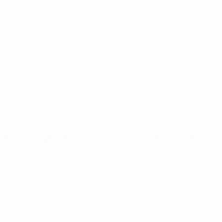
Partidos
Sorteos
Grupos
Datos
PÁGINAS WEB DE LA UEFA
UEFA.com
Fundación de la UEFA
ELEGIR IDIOMA
Español
English
Français
Deutsch
Русский
Español
Italiano
Privacidad
Términos y condiciones
Política de cookies
Ajustes de privacidad