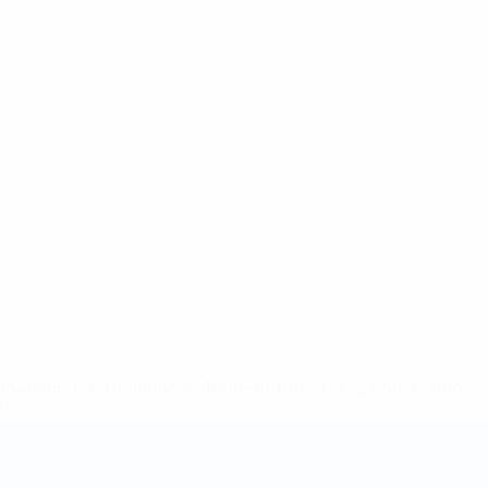
8df3492859-aef1bad645a5-1000--fifa-uefa-suspenden-a-los-
a>