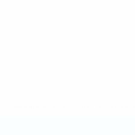
* Suspendida hasta nuevo aviso. <a href='https://es.uef
c
Mundial de fútbol sala