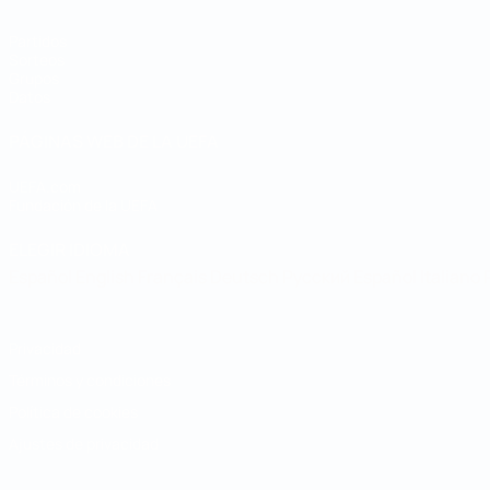
Partidos
Sorteos
Grupos
Datos
PÁGINAS WEB DE LA UEFA
UEFA.com
Fundación de la UEFA
ELEGIR IDIOMA
Español
English
Français
Deutsch
Русский
Español
Italiano
Privacidad
Términos y condiciones
Política de cookies
Ajustes de privacidad