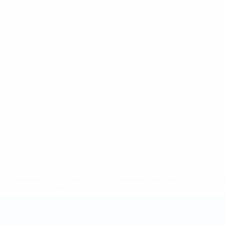
a.com/insideuefa/mediaservices/mediareleases/news/0272-14
lubes-y-selecciones-nacionales-rusas/'>Más información</