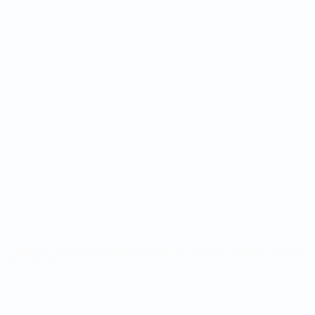
Mundial de fútbol sala
Partidos
Equipos
Sorteos
Noticias
Grupos
Sobre
Datos
PÁGINAS
WEB DE LA
UEFA
UEFA.com
Fundación de la
UEFA
ELEGIR IDIOMA
Español
English
Français
Deutsch
Русский
Español
Italiano
Português
Privacidad