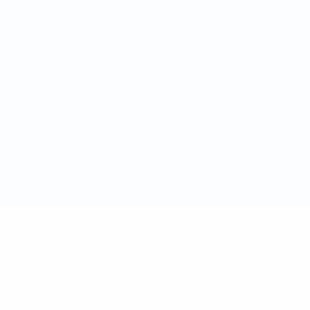
Términos y condiciones
Política de cookies
Ajustes de privacidad
© 1998-2026 UEFA. Todos los derechos reservados
La palabra UEFA, el logo de la UEFA y todas las marcas relacionadas
con las competiciones de la UEFA están protegidas por las marcas
registradas y/o por el copyright de UEFA. Se prohíbe el uso de estas
marcas registradas para uso comercial. El uso de UEFA.com
significa la aceptación de sus Términos, Condiciones y Política de
Privacidad.