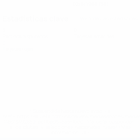
02/8/1988 (38)
Estadísticas clave
Ver todas las estadísticas
3
0
Partidos disputados
Tarjetas amarillas
0
Tarjetas rojas
* Suspendida hasta nuevo aviso. <a
href='https://es.uefa.com/insideuefa/mediaservices/medi
148df3492859-aef1bad645a5-1000--fifa-uefa-suspenden-
a-los-clubes-y-selecciones-nacionales-rusas/'>Más
información</a>