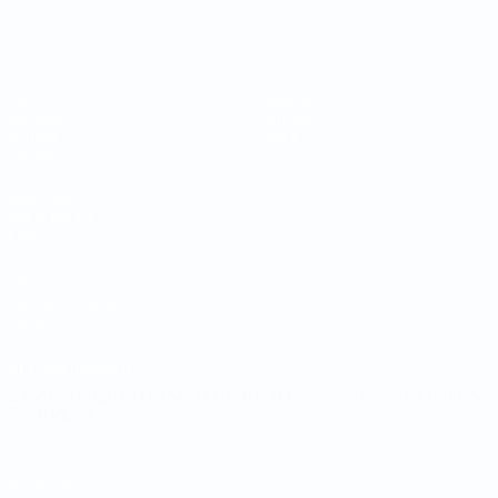
Mundial de fútbol sala
Partidos
Equipos
Sorteos
Noticias
Grupos
Sobre
Datos
PÁGINAS
WEB DE LA
UEFA
UEFA.com
Fundación de la
UEFA
ELEGIR IDIOMA
Español
English
Français
Deutsch
Русский
Español
Italiano
Português
Privacidad