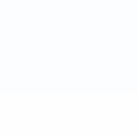
Términos y condiciones
Política de cookies
Ajustes de privacidad
© 1998-2026 UEFA. Todos los derechos reservados
La palabra UEFA, el logo de la UEFA y todas las marcas relacionadas
con las competiciones de la UEFA están protegidas por las marcas
registradas y/o por el copyright de UEFA. Se prohíbe el uso de estas
marcas registradas para uso comercial. El uso de UEFA.com
significa la aceptación de sus Términos, Condiciones y Política de
Privacidad.