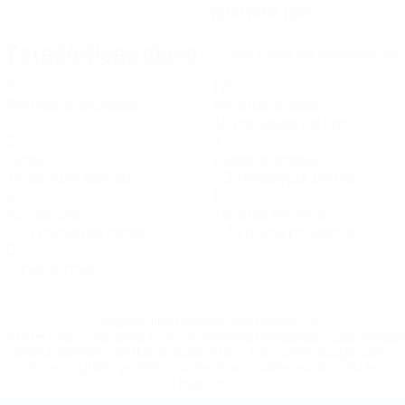
12/9/1996 (29)
Estadísticas clave
Ver todas las estadísticas
3
120
Partidos disputados
Minutos jugados
40 media por partido
3
7
Goles
Disparos totales
1 media por partido
2,34 media por partido
2
1
Asistencias
Tarjetas amarillas
0,67 media por partido
0,34 media por partido
0
Tarjetas rojas
* Suspendida hasta nuevo aviso. <a
href='https://es.uefa.com/insideuefa/mediaservices/medi
148df3492859-aef1bad645a5-1000--fifa-uefa-suspenden-
a-los-clubes-y-selecciones-nacionales-rusas/'>Más
información</a>