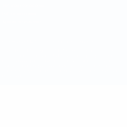
Términos y condiciones
Política de cookies
Ajustes de privacidad
© 1998-2026 UEFA. Todos los derechos reservados
La palabra UEFA, el logo de la UEFA y todas las marcas relacionadas
con las competiciones de la UEFA están protegidas por las marcas
registradas y/o por el copyright de UEFA. Se prohíbe el uso de estas
marcas registradas para uso comercial. El uso de UEFA.com
significa la aceptación de sus Términos, Condiciones y Política de
Privacidad.