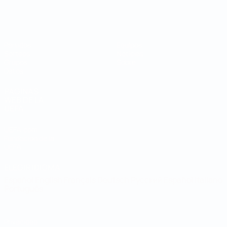
Mundial de fútbol sala
Partidos
Equipos
Sorteos
Noticias
Grupos
Sobre
Datos
PÁGINAS
WEB DE LA
UEFA
UEFA.com
Fundación de la
UEFA
ELEGIR IDIOMA
Español
English
Français
Deutsch
Русский
Español
Italiano
Português
Privacidad