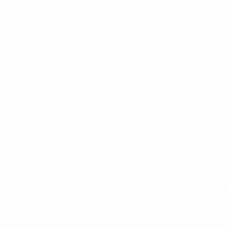
22/8/1994 (31)
Estadísticas clave
Ver todas las estadísticas
3
0
Partidos disputados
Tarjetas amarillas
0
Tarjetas rojas
* Suspendida hasta nuevo aviso. <a
href='https://es.uefa.com/insideuefa/mediaservices/medi
148df3492859-aef1bad645a5-1000--fifa-uefa-suspenden-
a-los-clubes-y-selecciones-nacionales-rusas/'>Más
información</a>