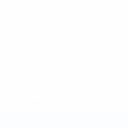
8df3492859-aef1bad645a5-1000--fifa-uefa-suspenden-a-los-
a>