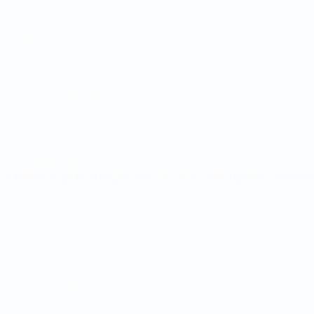
Partidos
Sorteos
Grupos
Datos
PÁGINAS WEB DE LA UEFA
UEFA.com
Fundación de la UEFA
ELEGIR IDIOMA
Español
English
Français
Deutsch
Русский
Español
Italiano
Privacidad
Términos y condiciones
Política de cookies
Ajustes de privacidad