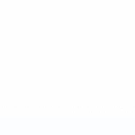
a.com/insideuefa/mediaservices/mediareleases/news/0272-14
lubes-y-selecciones-nacionales-rusas/'>Más información</