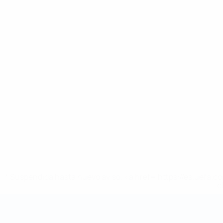
* Suspendida hasta nuevo aviso. <a href='https://es.uef
c
Mundial de fútbol sala