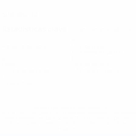
FECHA DE NACIMIENTO
31/10/1994 (31)
Estadísticas clave
Ver todas las estadísticas
3
40
Partidos disputados
Minutos jugados
13,34 media por partido
2
1
Goles
Tarjetas amarillas
0,67 media por partido
0,34 media por partido
0
Tarjetas rojas
* Suspendida hasta nuevo aviso. <a
href='https://es.uefa.com/insideuefa/mediaservices/medi
148df3492859-aef1bad645a5-1000--fifa-uefa-suspenden-
a-los-clubes-y-selecciones-nacionales-rusas/'>Más
información</a>