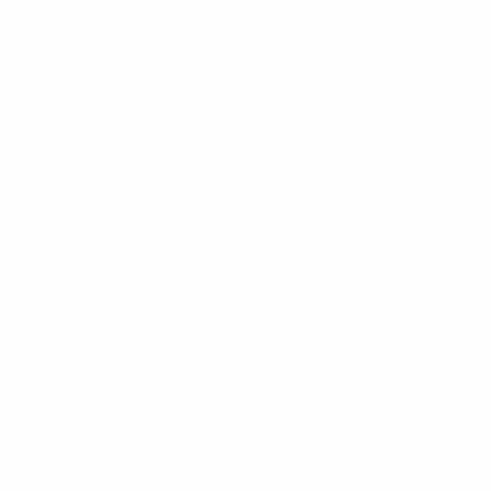
Términos y condiciones
Política de cookies
Ajustes de privacidad
© 1998-2026 UEFA. Todos los derechos reservados
La palabra UEFA, el logo de la UEFA y todas las marcas relacionadas
con las competiciones de la UEFA están protegidas por las marcas
registradas y/o por el copyright de UEFA. Se prohíbe el uso de estas
marcas registradas para uso comercial. El uso de UEFA.com
significa la aceptación de sus Términos, Condiciones y Política de
Privacidad.