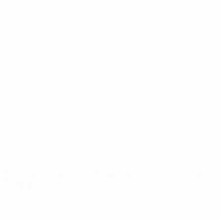
Mundial de fútbol sala
Partidos
Equipos
Sorteos
Noticias
Grupos
Sobre
Datos
PÁGINAS
WEB DE LA
UEFA
UEFA.com
Fundación de la
UEFA
ELEGIR IDIOMA
Español
English
Français
Deutsch
Русский
Español
Italiano
Português
Privacidad