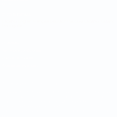
UEFA
ELEGIR IDIOMA
Español
English
Français
Deutsch
Русский
Español
Italiano
Português
Privacidad
Términos y condiciones
Política de cookies
Ajustes de privacidad
© 1998-2026 UEFA. Todos los derechos reservados
La palabra UEFA, el logo de la UEFA y todas las marcas relacionadas
con las competiciones de la UEFA están protegidas por las marcas
registradas y/o por el copyright de UEFA. Se prohíbe el uso de estas
marcas registradas para uso comercial. El uso de UEFA.com
significa la aceptación de sus Términos, Condiciones y Política de
Privacidad.