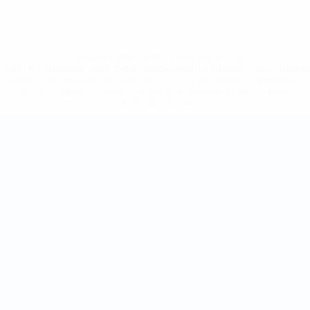
* Suspendida hasta nuevo aviso. <a
href='https://es.uefa.com/insideuefa/mediaservices/medi
148df3492859-aef1bad645a5-1000--fifa-uefa-suspenden-
a-los-clubes-y-selecciones-nacionales-rusas/'>Más
información</a>
Mundial de fútbol sala
Partidos
Equipos
Sorteos
Noticias
Grupos
Sobre
Datos
PÁGINAS
WEB DE LA
UEFA
UEFA.com
Fundación de la