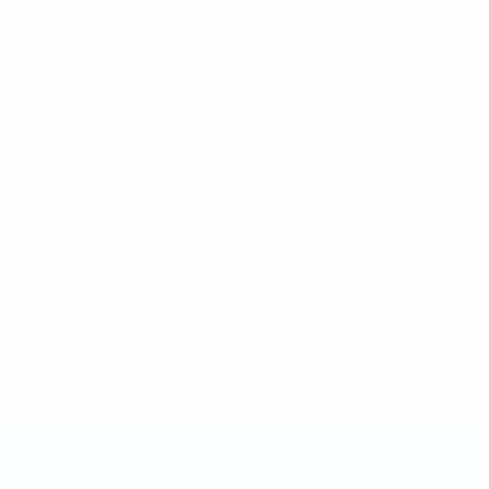
40
Minutos jugados
13,34 media por partido
0
Tarjetas amarillas
a.com/insideuefa/mediaservices/mediareleases/news/0272-14
lubes-y-selecciones-nacionales-rusas/'>Más información</