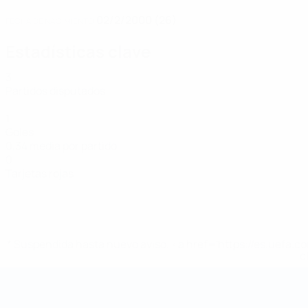
02/2/2000 (26)
FECHA DE NACIMIENTO
Estadísticas clave
3
Partidos disputados
1
Goles
0,34 media por partido
0
Tarjetas rojas
* Suspendida hasta nuevo aviso. <a href='https://es.uef
c
Mundial de fútbol sala