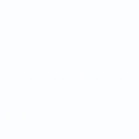
Partidos
Sorteos
Grupos
Datos
PÁGINAS WEB DE LA UEFA
UEFA.com
Fundación de la UEFA
ELEGIR IDIOMA
Español
English
Français
Deutsch
Русский
Español
Italiano
Privacidad
Términos y condiciones
Política de cookies
Ajustes de privacidad