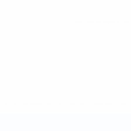
Ver todas las estadísticas
8df3492859-aef1bad645a5-1000--fifa-uefa-suspenden-a-los-
a>