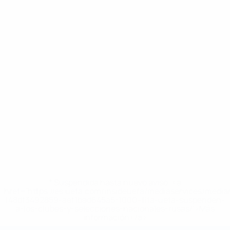
* Suspendida hasta nuevo aviso. <a
href='https://es.uefa.com/insideuefa/mediaservices/medi
148df3492859-aef1bad645a5-1000--fifa-uefa-suspenden-
a-los-clubes-y-selecciones-nacionales-rusas/'>Más
información</a>