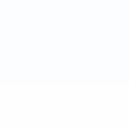
Términos y condiciones
Política de cookies
Ajustes de privacidad
© 1998-2026 UEFA. Todos los derechos reservados
La palabra UEFA, el logo de la UEFA y todas las marcas relacionadas
con las competiciones de la UEFA están protegidas por las marcas
registradas y/o por el copyright de UEFA. Se prohíbe el uso de estas
marcas registradas para uso comercial. El uso de UEFA.com
significa la aceptación de sus Términos, Condiciones y Política de
Privacidad.