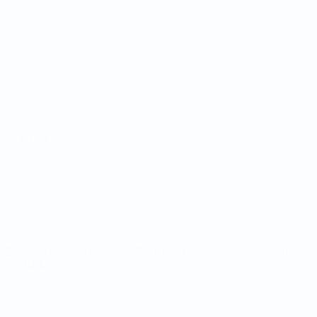
Mundial de fútbol sala
Partidos
Equipos
Sorteos
Noticias
Grupos
Sobre
Datos
PÁGINAS
WEB DE LA
UEFA
UEFA.com
Fundación de la
UEFA
ELEGIR IDIOMA
Español
English
Français
Deutsch
Русский
Español
Italiano
Português
Privacidad