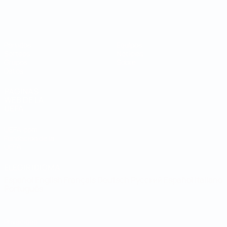
Mundial de fútbol sala
Partidos
Equipos
Sorteos
Noticias
Grupos
Sobre
Datos
PÁGINAS
WEB DE LA
UEFA
UEFA.com
Fundación de la
UEFA
ELEGIR IDIOMA
Español
English
Français
Deutsch
Русский
Español
Italiano
Português
Privacidad