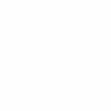
Términos y condiciones
Política de cookies
Ajustes de privacidad
© 1998-2026 UEFA. Todos los derechos reservados
La palabra UEFA, el logo de la UEFA y todas las marcas relacionadas
con las competiciones de la UEFA están protegidas por las marcas
registradas y/o por el copyright de UEFA. Se prohíbe el uso de estas
marcas registradas para uso comercial. El uso de UEFA.com
significa la aceptación de sus Términos, Condiciones y Política de
Privacidad.