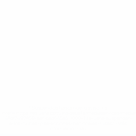
* Suspendida hasta nuevo aviso. <a
href='https://es.uefa.com/insideuefa/mediaservices/medi
148df3492859-aef1bad645a5-1000--fifa-uefa-suspenden-
a-los-clubes-y-selecciones-nacionales-rusas/'>Más
información</a>