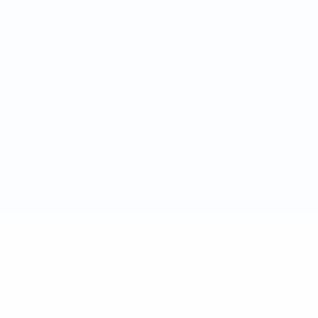
Términos y condiciones
Política de cookies
Ajustes de privacidad
© 1998-2026 UEFA. Todos los derechos reservados
La palabra UEFA, el logo de la UEFA y todas las marcas relacionadas
con las competiciones de la UEFA están protegidas por las marcas
registradas y/o por el copyright de UEFA. Se prohíbe el uso de estas
marcas registradas para uso comercial. El uso de UEFA.com
significa la aceptación de sus Términos, Condiciones y Política de
Privacidad.