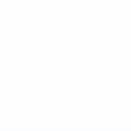
* Suspendida hasta nuevo aviso. <a
href='https://es.uefa.com/insideuefa/mediaservices/medi
148df3492859-aef1bad645a5-1000--fifa-uefa-suspenden-
a-los-clubes-y-selecciones-nacionales-rusas/'>Más
información</a>