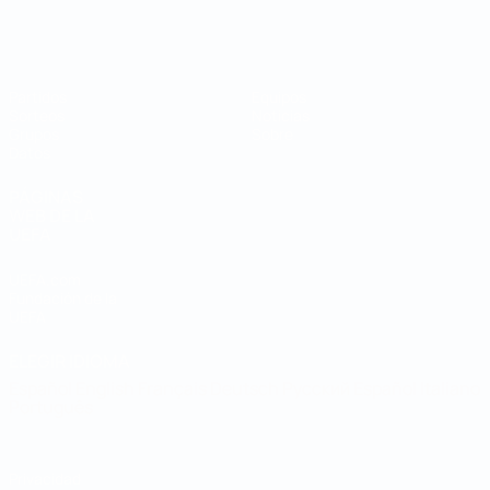
Mundial de fútbol sala
Partidos
Equipos
Sorteos
Noticias
Grupos
Sobre
Datos
PÁGINAS
WEB DE LA
UEFA
UEFA.com
Fundación de la
UEFA
ELEGIR IDIOMA
Español
English
Français
Deutsch
Русский
Español
Italiano
Português
Privacidad