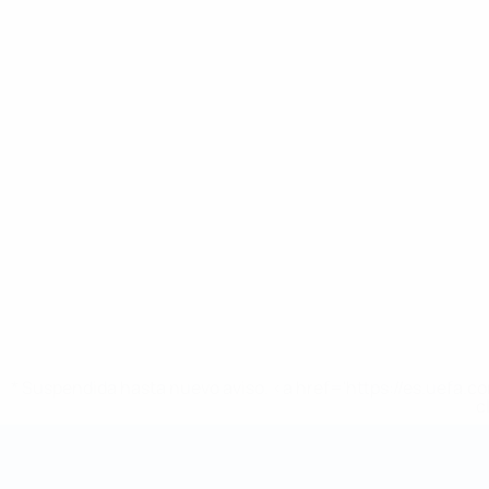
* Suspendida hasta nuevo aviso. <a href='https://es.uef
c
Mundial de fútbol sala