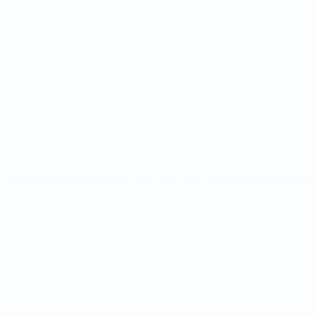
Partidos
Sorteos
Grupos
Datos
PÁGINAS WEB DE LA UEFA
UEFA.com
Fundación de la UEFA
ELEGIR IDIOMA
Español
English
Français
Deutsch
Русский
Español
Italiano
Privacidad
Términos y condiciones
Política de cookies
Ajustes de privacidad