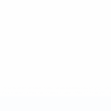
a.com/insideuefa/mediaservices/mediareleases/news/0272-14
lubes-y-selecciones-nacionales-rusas/'>Más información</