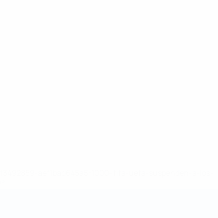
8df3492859-aef1bad645a5-1000--fifa-uefa-suspenden-a-los-
a>