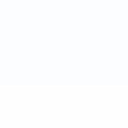
Términos y condiciones
Política de cookies
Ajustes de privacidad
© 1998-2026 UEFA. Todos los derechos reservados
La palabra UEFA, el logo de la UEFA y todas las marcas relacionadas
con las competiciones de la UEFA están protegidas por las marcas
registradas y/o por el copyright de UEFA. Se prohíbe el uso de estas
marcas registradas para uso comercial. El uso de UEFA.com
significa la aceptación de sus Términos, Condiciones y Política de
Privacidad.