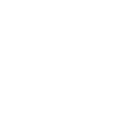
* Suspendida hasta nuevo aviso. <a
href='https://es.uefa.com/insideuefa/mediaservices/medi
148df3492859-aef1bad645a5-1000--fifa-uefa-suspenden-
a-los-clubes-y-selecciones-nacionales-rusas/'>Más
información</a>