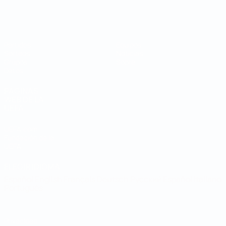
Mundial de fútbol sala
Partidos
Equipos
Sorteos
Noticias
Grupos
Sobre
Datos
PÁGINAS
WEB DE LA
UEFA
UEFA.com
Fundación de la
UEFA
ELEGIR IDIOMA
Español
English
Français
Deutsch
Русский
Español
Italiano
Português
Privacidad