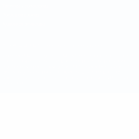
Términos y condiciones
Política de cookies
Ajustes de privacidad
© 1998-2026 UEFA. Todos los derechos reservados
La palabra UEFA, el logo de la UEFA y todas las marcas relacionadas
con las competiciones de la UEFA están protegidas por las marcas
registradas y/o por el copyright de UEFA. Se prohíbe el uso de estas
marcas registradas para uso comercial. El uso de UEFA.com
significa la aceptación de sus Términos, Condiciones y Política de
Privacidad.