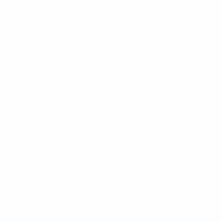
* Suspendida hasta nuevo aviso. <a
href='https://es.uefa.com/insideuefa/mediaservices/medi
148df3492859-aef1bad645a5-1000--fifa-uefa-suspenden-
a-los-clubes-y-selecciones-nacionales-rusas/'>Más
información</a>