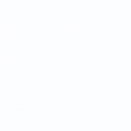
Mundial de fútbol sala
Partidos
Equipos
Sorteos
Noticias
Grupos
Sobre
Datos
PÁGINAS
WEB DE LA
UEFA
UEFA.com
Fundación de la
UEFA
ELEGIR IDIOMA
Español
English
Français
Deutsch
Русский
Español
Italiano
Português
Privacidad