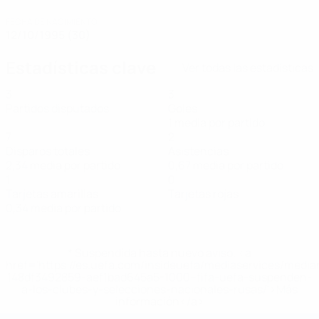
FECHA DE NACIMIENTO
12/10/1995 (30)
Estadísticas clave
Ver todas las estadísticas
3
3
Partidos disputados
Goles
1 media por partido
7
2
Disparos totales
Asistencias
2,34 media por partido
0,67 media por partido
1
0
Tarjetas amarillas
Tarjetas rojas
0,34 media por partido
* Suspendida hasta nuevo aviso. <a
href='https://es.uefa.com/insideuefa/mediaservices/medi
148df3492859-aef1bad645a5-1000--fifa-uefa-suspenden-
a-los-clubes-y-selecciones-nacionales-rusas/'>Más
información</a>