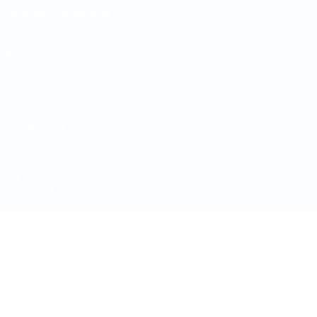
Términos y condiciones
Política de cookies
Ajustes de privacidad
© 1998-2026 UEFA. Todos los derechos reservados
La palabra UEFA, el logo de la UEFA y todas las marcas relacionadas
con las competiciones de la UEFA están protegidas por las marcas
registradas y/o por el copyright de UEFA. Se prohíbe el uso de estas
marcas registradas para uso comercial. El uso de UEFA.com
significa la aceptación de sus Términos, Condiciones y Política de
Privacidad.