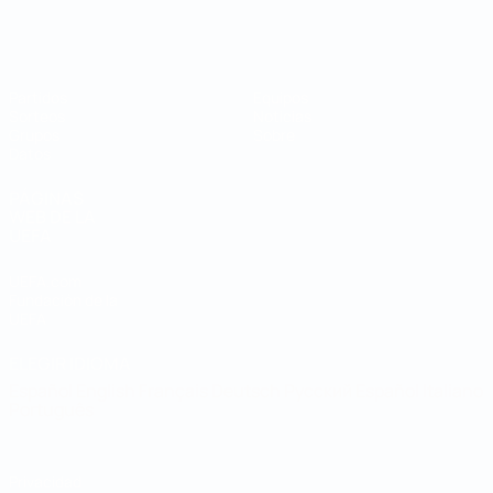
Mundial de fútbol sala
Partidos
Equipos
Sorteos
Noticias
Grupos
Sobre
Datos
PÁGINAS
WEB DE LA
UEFA
UEFA.com
Fundación de la
UEFA
ELEGIR IDIOMA
Español
English
Français
Deutsch
Русский
Español
Italiano
Português
Privacidad