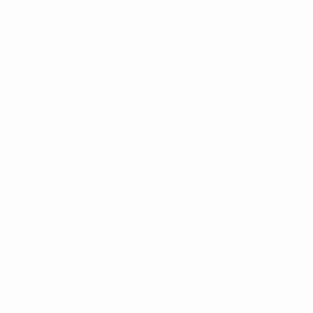
Términos y condiciones
Política de cookies
Ajustes de privacidad
© 1998-2026 UEFA. Todos los derechos reservados
La palabra UEFA, el logo de la UEFA y todas las marcas relacionadas
con las competiciones de la UEFA están protegidas por las marcas
registradas y/o por el copyright de UEFA. Se prohíbe el uso de estas
marcas registradas para uso comercial. El uso de UEFA.com
significa la aceptación de sus Términos, Condiciones y Política de
Privacidad.