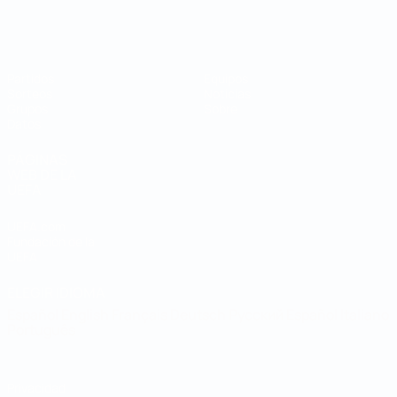
Mundial de fútbol sala
Partidos
Equipos
Sorteos
Noticias
Grupos
Sobre
Datos
PÁGINAS
WEB DE LA
UEFA
UEFA.com
Fundación de la
UEFA
ELEGIR IDIOMA
Español
English
Français
Deutsch
Русский
Español
Italiano
Português
Privacidad