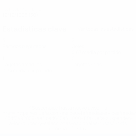
FECHA DE NACIMIENTO
12/12/1995 (30)
Estadísticas clave
Ver todas las estadísticas
3
2
Partidos disputados
Goles
0,67 media por partido
1
0
Tarjetas amarillas
Tarjetas rojas
0,34 media por partido
* Suspendida hasta nuevo aviso. <a
href='https://es.uefa.com/insideuefa/mediaservices/medi
148df3492859-aef1bad645a5-1000--fifa-uefa-suspenden-
a-los-clubes-y-selecciones-nacionales-rusas/'>Más
información</a>