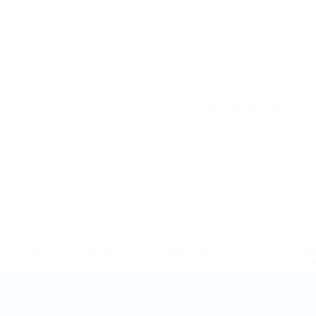
1
Tarjetas amarillas
0,34 media por partido
a.com/insideuefa/mediaservices/mediareleases/news/0272-14
lubes-y-selecciones-nacionales-rusas/'>Más información</