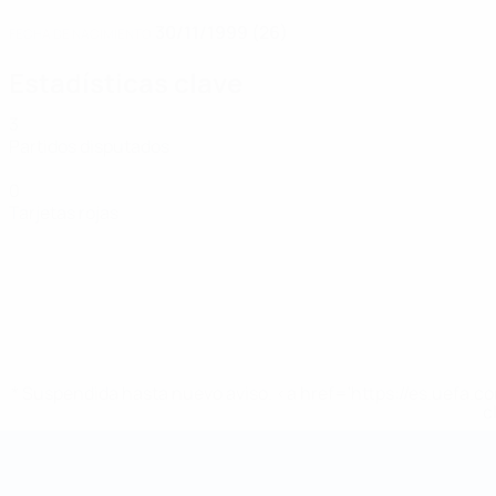
30/11/1999 (26)
FECHA DE NACIMIENTO
Estadísticas clave
3
Partidos disputados
0
Tarjetas rojas
* Suspendida hasta nuevo aviso. <a href='https://es.uef
c
Mundial de fútbol sala