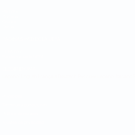
Partidos
Sorteos
Grupos
Datos
PÁGINAS WEB DE LA UEFA
UEFA.com
Fundación de la UEFA
ELEGIR IDIOMA
Español
English
Français
Deutsch
Русский
Español
Italiano
Privacidad
Términos y condiciones
Política de cookies
Ajustes de privacidad