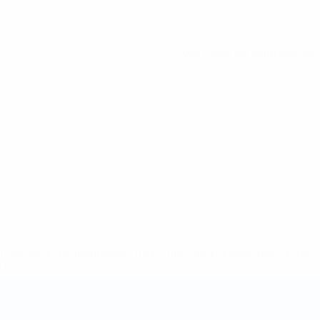
Ver todas las estadísticas
8df3492859-aef1bad645a5-1000--fifa-uefa-suspenden-a-los-
a>