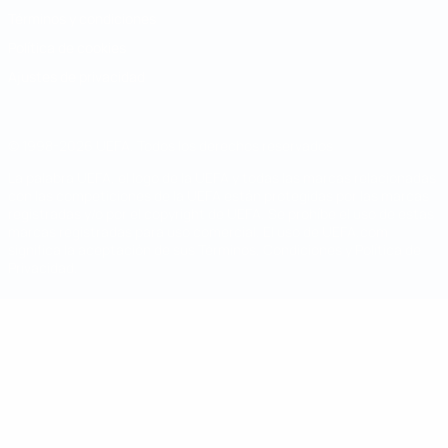
Términos y condiciones
Política de cookies
Ajustes de privacidad
© 1998-2026 UEFA. Todos los derechos reservados
La palabra UEFA, el logo de la UEFA y todas las marcas relacionadas
con las competiciones de la UEFA están protegidas por las marcas
registradas y/o por el copyright de UEFA. Se prohíbe el uso de estas
marcas registradas para uso comercial. El uso de UEFA.com
significa la aceptación de sus Términos, Condiciones y Política de
Privacidad.