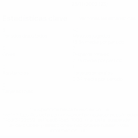
23/11/2002 (23)
Estadísticas clave
Ver todas las estadísticas
3
40
Partidos disputados
Minutos jugados
13,34 media por partido
0
7
Goles
Disparos totales
2,34 media por partido
0
1
Asistencias
Tarjetas amarillas
0,34 media por partido
0
Tarjetas rojas
* Suspendida hasta nuevo aviso. <a
href='https://es.uefa.com/insideuefa/mediaservices/medi
148df3492859-aef1bad645a5-1000--fifa-uefa-suspenden-
a-los-clubes-y-selecciones-nacionales-rusas/'>Más
información</a>