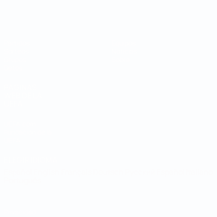
Mundial de fútbol sala
Partidos
Equipos
Sorteos
Noticias
Grupos
Sobre
Datos
PÁGINAS
WEB DE LA
UEFA
UEFA.com
Fundación de la
UEFA
ELEGIR IDIOMA
Español
English
Français
Deutsch
Русский
Español
Italiano
Português
Privacidad