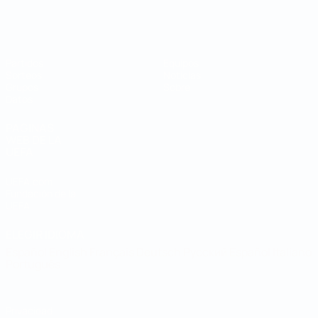
Mundial de fútbol sala
Partidos
Equipos
Sorteos
Noticias
Grupos
Sobre
Datos
PÁGINAS
WEB DE LA
UEFA
UEFA.com
Fundación de la
UEFA
ELEGIR IDIOMA
Español
English
Français
Deutsch
Русский
Español
Italiano
Português
Privacidad