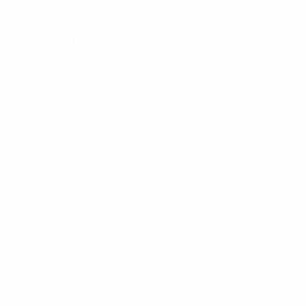
09/2/1997 (29)
Estadísticas clave
Ver todas las estadísticas
3
40
Partidos disputados
Minutos jugados
13,34 media por partido
0
0
Goles
Tarjetas amarillas
0
Tarjetas rojas
* Suspendida hasta nuevo aviso. <a
href='https://es.uefa.com/insideuefa/mediaservices/medi
148df3492859-aef1bad645a5-1000--fifa-uefa-suspenden-
a-los-clubes-y-selecciones-nacionales-rusas/'>Más
información</a>