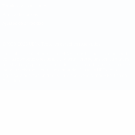
Términos y condiciones
Política de cookies
Ajustes de privacidad
© 1998-2026 UEFA. Todos los derechos reservados
La palabra UEFA, el logo de la UEFA y todas las marcas relacionadas
con las competiciones de la UEFA están protegidas por las marcas
registradas y/o por el copyright de UEFA. Se prohíbe el uso de estas
marcas registradas para uso comercial. El uso de UEFA.com
significa la aceptación de sus Términos, Condiciones y Política de
Privacidad.