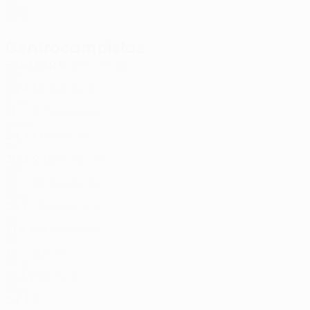
BRA
22
3
-
Centrocampistas
Edad
PAR
G
Roosnupp
5
EST
29
4
1
Zakarliuka
8
RUS
31
-
-
Tambedou
9
GAM
24
4
1
Ainsalu
11
EST
30
4
2
Švedovski
14
EST
21
-
-
Alexandre
18
BRA
23
1
-
Skvortsov
21
EST
18
4
1
Rodionov *
27
EST
18
-
-
Otoo
33
GHA
21
4
2
Pedro
36
BRA
24
4
2