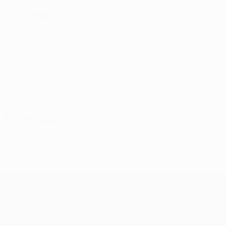
Delanteros
Edad
PAR
G
Lehtmets
7
EST
22
2
-
Wendell
10
BRA
22
4
3
Kirss
17
EST
31
1
-
Sambe
19
SEN
20
1
-
Entrenador
Vjatšeslav Zahovaiko
EST
*
Jugador de la lista B
UEFA Conference League