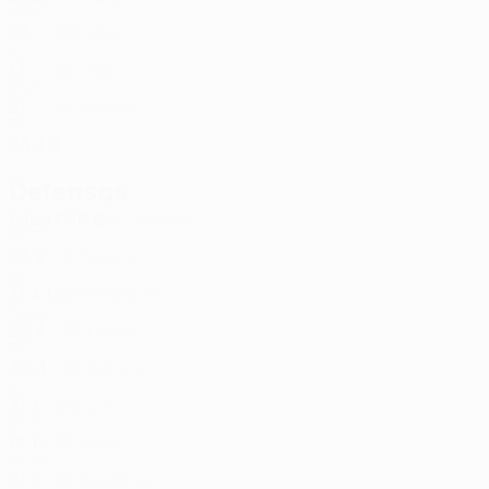
EST
27
-
-
Sibul *
49
EST
17
-
-
Lepp
98
EST
21
-
-
Vallner
99
EST
28
4
4
Defensas
Edad
PAR
G
Tammik
4
EST
24
2
-
Peetson
6
EST
31
4
1
Nwankwo
20
NGA
25
4
-
Liivak
23
EST
30
4
-
Saliste
29
EST
31
4
-
Liiv
30
EST
18
1
-
Iboro
35
NGA
21
3
-
Kauã Davi
71