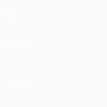
Partidos
UEFA.tv
Sorteos
Gaming
Datos
VISITE TAMBIÉN
UEFA.com
Fundación de la UEFA
ELEGIR IDIOMA
Español
English
Français
Deutsch
Русский
Español
Italia
Privacidad
Términos y condiciones
Política de cookies
Ajustes de privacidad