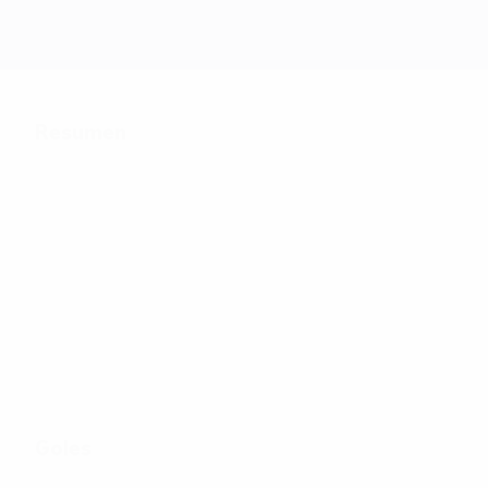
Resumen
62
Partidos jugados
16
51
Equipos de la fase
Incluyendo fase de
final
clasificación
Goles