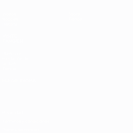
Vídeos
Sobre
Noticias
Tienda
Historia
VISITE
TAMBIÉN
UEFA.com
Fundación de
la UEFA
Tienda
ELEGIR IDIOMA
Español
English
Français
Deutsch
Русский
Español
Italiano
Português
Privacidad
Términos y condiciones
Política de cookies