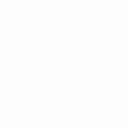
VISITE
TAMBIÉN
UEFA.com
Fundación de
la UEFA
Tienda
ELEGIR IDIOMA
Español
English
Français
Deutsch
Русский
Español
Italiano
Português
Privacidad
Términos y condiciones
Política de cookies
Ajustes de privacidad
© 1998-2026 UEFA. Todos los derechos reservados