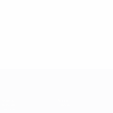
UEFA EURO 2028
Vídeos
Sobre
Noticias
Tienda
Historia