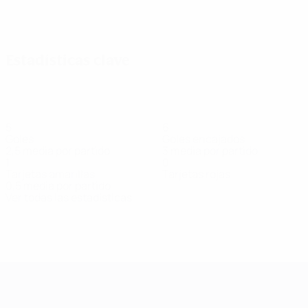
Ver todos
Estadísticas clave
5
6
Goles
Goles encajados
2,5 media por partido
3 media por partido
1
0
Tarjetas amarillas
Tarjetas rojas
0,5 media por partido
Ver todas las estadísticas
Plantilla
Barker
Bartle
Clark
Cook
Craven
Davies
Farrell-
Delantera
Defensa
Centrocampista
Defensa
Portera
Defensa
Shroud
Portera
UEFA Women's Champions League