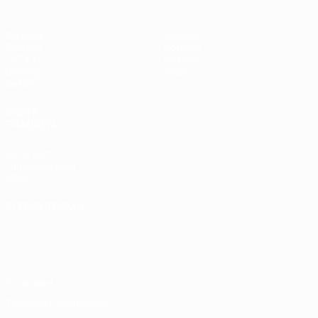
Partidos
Equipos
Sorteos
Noticias
UEFA.tv
Historia
Gaming
Sobre
Datos
VISITE
TAMBIÉN
UEFA.com
Fundación de la
UEFA
ELEGIR IDIOMA
Español
English
Français
Deutsch
Русский
Español
Italiano
Português
Privacidad
Términos y condiciones