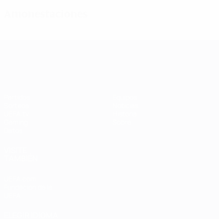
Amonestaciones
UEFA Women's Champions League
Partidos
Equipos
Sorteos
Noticias
UEFA.tv
Historia
Gaming
Sobre
Datos
VISITE
TAMBIÉN
UEFA.com
Fundación de la
UEFA
ELEGIR IDIOMA