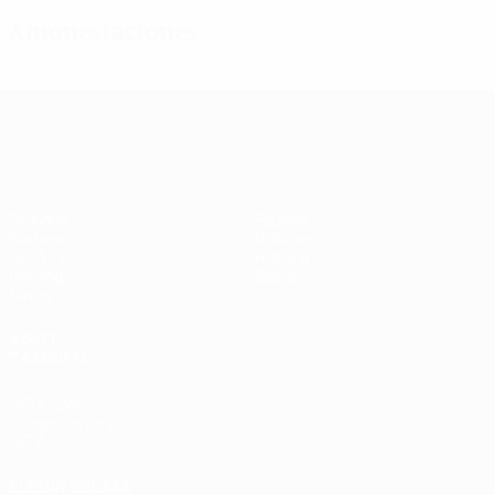
Amonestaciones
UEFA Women's Champions League
Partidos
Equipos
Sorteos
Noticias
UEFA.tv
Historia
Gaming
Sobre
Datos
VISITE
TAMBIÉN
UEFA.com
Fundación de la
UEFA
ELEGIR IDIOMA