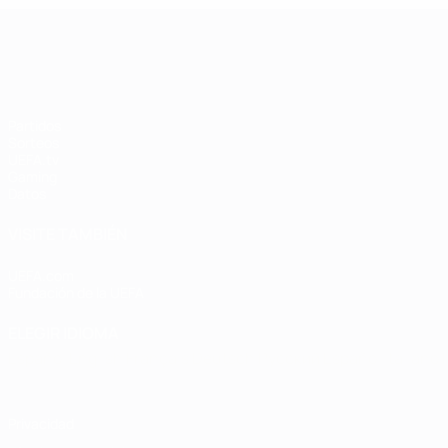
UEFA Women's Champions League
Partidos
Sorteos
UEFA.tv
Gaming
Datos
VISITE TAMBIÉN
UEFA.com
Fundación de la UEFA
ELEGIR IDIOMA
Español
English
Français
Deutsch
Русский
Español
Italiano
Privacidad