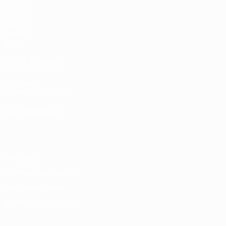
Partidos
Sorteos
UEFA.tv
Gaming
Datos
VISITE TAMBIÉN
UEFA.com
Fundación de la UEFA
ELEGIR IDIOMA
Español
English
Français
Deutsch
Русский
Español
Italiano
Privacidad
Términos y condiciones
Política de cookies
Ajustes de privacidad