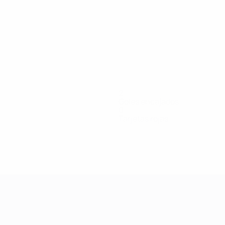
2
Goles encajados
0
Tarjetas rojas
alo
Herasymchuk
Julia Dias
Kazarina
Knutzen
Kubiliūtė
La
campista
Portera
Centrocampista
Centrocampista
Defensa
Defensa
Del