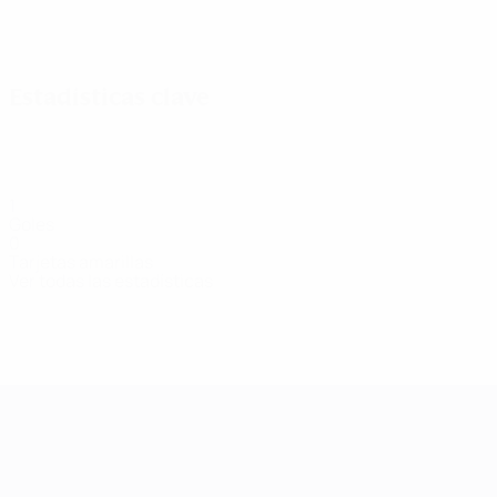
Ver todos
Estadísticas clave
1
Goles
0
Tarjetas amarillas
Ver todas las estadísticas
Plantilla
Blaževičūtė
Brown
Diachenko
Galkina
Hakas
Centrocampista
Centrocampista
Defensa
Centrocampista
Centro
UEFA Women's Champions League