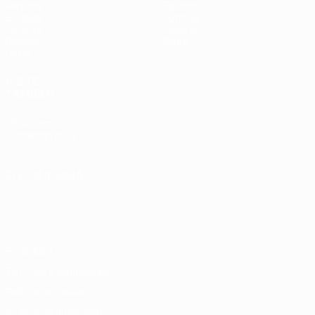
Partidos
Equipos
Sorteos
Noticias
UEFA.tv
Historia
Gaming
Sobre
Datos
VISITE
TAMBIÉN
UEFA.com
Fundación de la
UEFA
ELEGIR IDIOMA
Español
English
Français
Deutsch
Русский
Español
Italiano
Português
Privacidad
Términos y condiciones
Política de cookies
Ajustes de privacidad