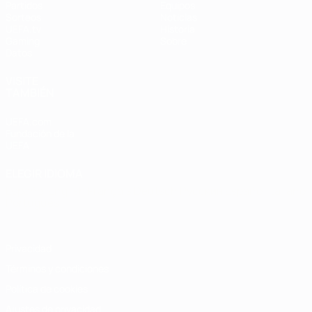
Partidos
Equipos
Sorteos
Noticias
UEFA.tv
Historia
Gaming
Sobre
Datos
VISITE
TAMBIÉN
UEFA.com
Fundación de la
UEFA
ELEGIR IDIOMA
Español
English
Français
Deutsch
Русский
Español
Italiano
Português
Privacidad
Términos y condiciones
Política de cookies
Ajustes de privacidad