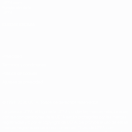
UEFA.com
Fundación de la
UEFA
ELEGIR IDIOMA
Español
English
Français
Deutsch
Русский
Español
Italiano
Português
Privacidad
Términos y condiciones
Política de cookies
Ajustes de privacidad
© 1998-2026 UEFA. Todos los derechos reservados
La palabra UEFA, el logo de la UEFA y todas las marcas relacionadas
con las competiciones de la UEFA están protegidas por las marcas
registradas y/o por el copyright de UEFA. Se prohíbe el uso de estas
marcas registradas para uso comercial. El uso de UEFA.com