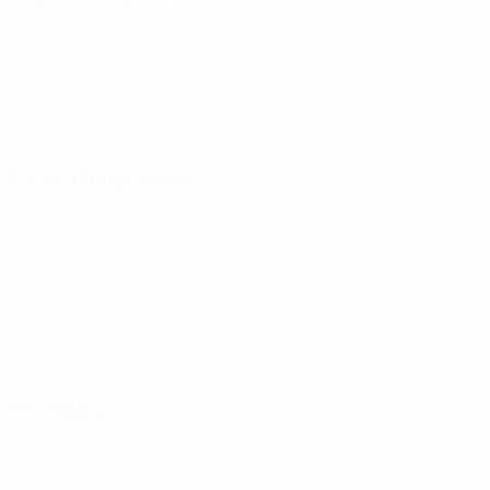
Ajax
(NED)
Benfica
(POR)
Brann
(NOR)
Häcken
(SWE)
Fase de grupos
Bayern
(GER)
Frankfurt
(GER)
Paris
(FRA)
Real Madrid
(ESP)
Roma
(ITA)
Rosengård
(SWE)
Slavia Praha
(CZE)
St. Pölten
(AUT)
Ronda 2
Apollon Ladies
Glasgow City
(SCO)
Man Utd
(ENG)
(CYP)