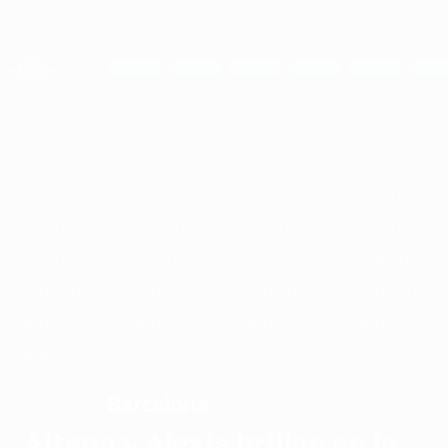
Saltar
al
contenido
UEFA Women's Champions League
Consíguela
principal
Resultados y estadísticas de fútbol en directo
UEFA Women's Champions League
Destacados
2025/26
2024/25
2023/24
2022/23
2021/22
2020/
2025/26
2024/25
2023/24
2022/23
2021/22
2020/21
2019/20
2018/19
2017/18
2016/17
2015/16
2014/15
2013/14
2012/13
2011/12
2010/11
2009/10
2008/09
2007/08
2006/07
2005/06
2004/05
2003/04
2002/03
2001/02
Barcelona
CAMPEÓN
Aitana y Alexia brillan en la