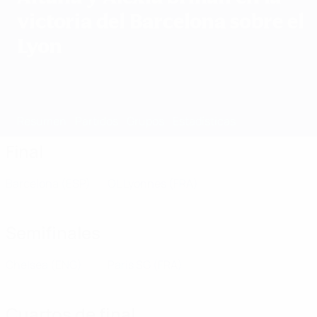
victoria del Barcelona sobre el
Lyon
Resumen
Partidos
Grupos
Estadísticas
Equipos
Final
Barcelona
(ESP)
OL Lyonnes
(FRA)
Semifinales
Chelsea
(ENG)
Paris SG
(FRA)
Cuartos de final