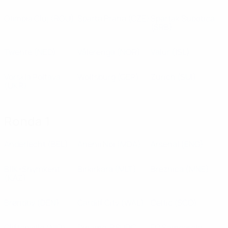
Olimpia Cluj
(ROU)
Sparta Praha
(CZE)
Spartak Subotica
(SRB)
Twente
(NED)
Vålerenga
(NOR)
Valur
(ISL)
Vorskla Poltava
Wolfsburg
(GER)
Zürich
(SUI)
(UKR)
Ronda 1
Anderlecht
(BEL)
Anenii Noi
(MDA)
Arsenal
(ENG)
BIIK-Shymkent
Birkirkara
(MLT)
Breznica
(MNE)
(KAZ)
Brøndby
(DEN)
Cardiff City
(WAL)
Celtic
(SCO)
Cliftonville
(NIR)
Dinamo-BSUPC
FC Samegrelo