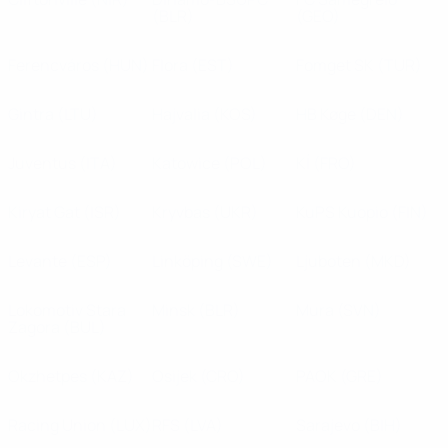
(BLR)
(GEO)
Ferencváros
(HUN)
Flora
(EST)
Fomget SK
(TUR)
Gintra
(LTU)
Hajvalia
(KOS)
HB Køge
(DEN)
Juventus
(ITA)
Katowice
(POL)
KÍ
(FRO)
Kiryat Gat
(ISR)
Kryvbas
(UKR)
KuPS Kuopio
(FIN)
Levante
(ESP)
Linköping
(SWE)
Ljuboten
(MKD)
Lokomotiv Stara
Minsk
(BLR)
Mura
(SVN)
Zagora
(BUL)
Okzhetpes
(KAZ)
Osijek
(CRO)
PAOK
(GRE)
Racing Union
(LUX)
RFS
(LVA)
Sarajevo
(BIH)