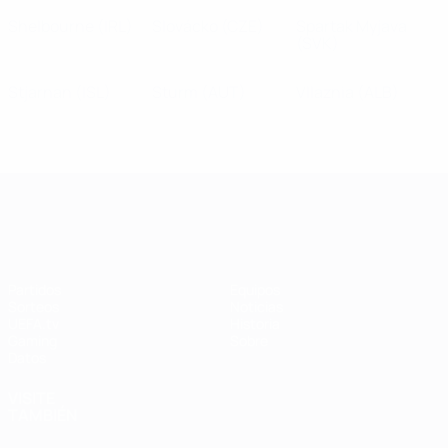
Shelbourne
(IRL)
Slovácko
(CZE)
Spartak Myjava
(SVK)
Stjarnan
(ISL)
Sturm
(AUT)
Vllaznia
(ALB)
UEFA Women's Champions League
Partidos
Equipos
Sorteos
Noticias
UEFA.tv
Historia
Gaming
Sobre
Datos
VISITE
TAMBIÉN