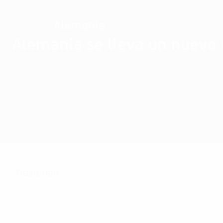
Alemania
CAMPEÓN
Alemania se lleva un nuevo t
Resumen
Partidos
Grupos
Estadísticas
Selecciones
Resumen
30
Partidos jugados