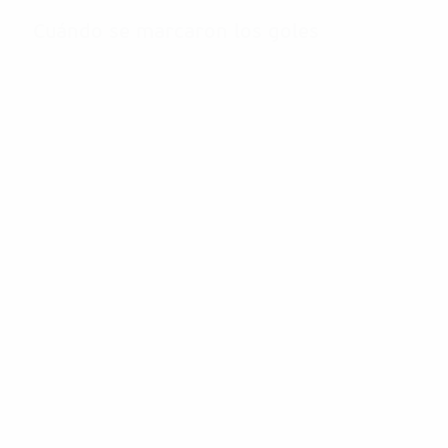
Cuándo se marcaron los goles
Estadísticas de equipo
Goles
Estadísticas de todo
1
Alemania
15
2
Noruega