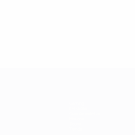
3
ia
2
Noruega
Gulbrandsen
3
ega
2
Suecia
Ljungberg
3
andia
2
Alemania
Prinz
3
ia
6
Noruega
Herlovsen
2
eto
Ranking completo
a UEFA
Gaming
Entradas
Guía de eventos
Historia
Sobre
Tienda