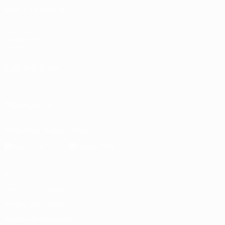
VISITE TAMBIÉN
UEFA.com
Fundación de la UEFA
Tienda
ELEGIR IDIOMA
Español
English
Français
Deutsch
Русский
Español
Italiano
SÍGANOS EN
Descarga la app oficial
Privacidad
Términos y condiciones
Política de cookies
Ajustes de privacidad