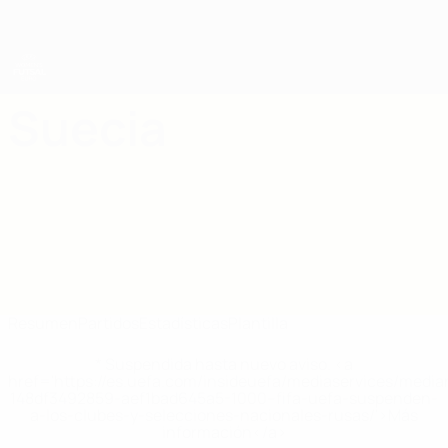
Saltar
al
contenido
principal
Eurocopa Femenina de Fútbol Sala de la UEFA
Suecia
Suecia Estadísticas Eurocopa Femenina de Fútbol Sala de la UEFA 2027
Resumen
Partidos
Estadísticas
Plantilla
* Suspendida hasta nuevo aviso. <a
href='https://es.uefa.com/insideuefa/mediaservices/medi
148df3492859-aef1bad645a5-1000--fifa-uefa-suspenden-
a-los-clubes-y-selecciones-nacionales-rusas/'>Más
información</a>