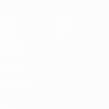
Eurocopa Femenina de Fútbol Sala d
Partidos
Noticias
Sorteos
Historia
Grupos
Sobre
Datos
PÁGINAS
WEB DE LA
UEFA
UEFA.com
Fundación de la
UEFA
ELEGIR IDIOMA
Español
English
Français
Deutsch
Русский
Español
Italiano
Português
Privacidad