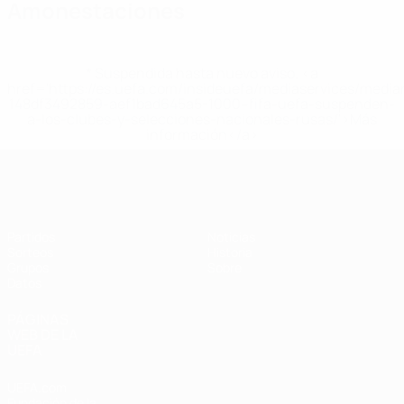
Amonestaciones
* Suspendida hasta nuevo aviso. <a
href='https://es.uefa.com/insideuefa/mediaservices/medi
148df3492859-aef1bad645a5-1000--fifa-uefa-suspenden-
a-los-clubes-y-selecciones-nacionales-rusas/'>Más
información</a>
Eurocopa Femenina de Fútbol Sala d
Partidos
Noticias
Sorteos
Historia
Grupos
Sobre
Datos
PÁGINAS
WEB DE LA
UEFA
UEFA.com
Fundación de la