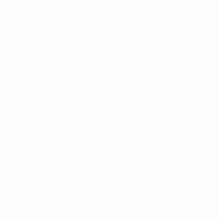
UEFA
ELEGIR IDIOMA
Español
English
Français
Deutsch
Русский
Español
Italiano
Português
Privacidad
Términos y condiciones
Política de cookies
Ajustes de privacidad
© 1998-2026 UEFA. Todos los derechos reservados
La palabra UEFA, el logo de la UEFA y todas las marcas relacionadas
con las competiciones de la UEFA están protegidas por las marcas
registradas y/o por el copyright de UEFA. Se prohíbe el uso de estas
marcas registradas para uso comercial. El uso de UEFA.com
significa la aceptación de sus Términos, Condiciones y Política de
Privacidad.