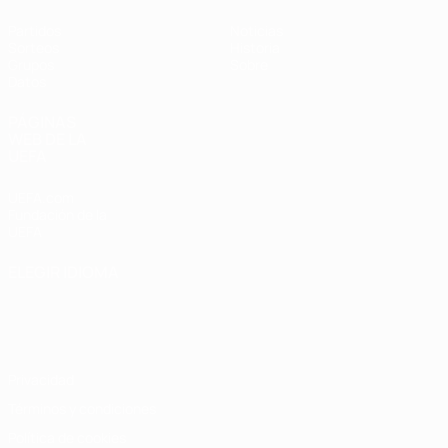
Partidos
Noticias
Sorteos
Historia
Grupos
Sobre
Datos
PÁGINAS
WEB DE LA
UEFA
UEFA.com
Fundación de la
UEFA
ELEGIR IDIOMA
Español
English
Français
Deutsch
Русский
Español
Italiano
Português
Privacidad
Términos y condiciones
Política de cookies