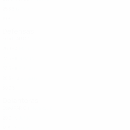
BIH
25
3
3
Panić
12
BIH
19
3
-
Defensas
Edad
PAR
G
Ivković
2
BIH
26
3
-
Marković
4
BIH
23
3
-
Njeguš
6
BIH
33
3
-
Piskić
8
BIH
28
3
-
Vujadin
10
BIH
30
3
3
Delanteras
Edad
PAR
G
Novaković
3
BIH
20
3
-
Jeftić
5
BIH
18
3
-
Mujanović
7