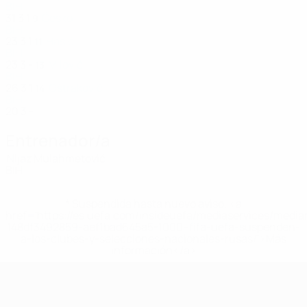
BIH
31
3
1
Ćesko
9
BIH
23
3
1
Hasić
11
BIH
23
3
-
Milović
13
BIH
26
3
1
Oštraković
14
BIH
20
3
-
Entrenador/a
Nijaz Mulahmetović
BIH
* Suspendida hasta nuevo aviso. <a
href='https://es.uefa.com/insideuefa/mediaservices/medi
148df3492859-aef1bad645a5-1000--fifa-uefa-suspenden-
a-los-clubes-y-selecciones-nacionales-rusas/'>Más
información</a>
Eurocopa Femenina de Fútbol Sala d