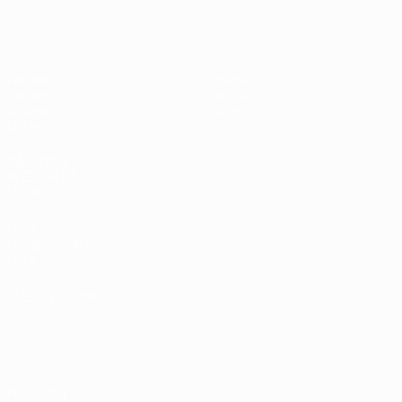
Eurocopa Femenina de Fútbol Sala d
Partidos
Noticias
Sorteos
Historia
Grupos
Sobre
Datos
PÁGINAS
WEB DE LA
UEFA
UEFA.com
Fundación de la
UEFA
ELEGIR IDIOMA
Español
English
Français
Deutsch
Русский
Español
Italiano
Português
Privacidad