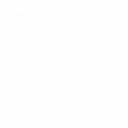
FECHA DE NACIMIENTO
16/8/1989 (36)
Estadísticas clave
Ver todas las estadísticas
3
10
Partidos disputados
Disparos totales
3,34 media por partido
0
0
Tarjetas amarillas
Tarjetas rojas
* Suspendida hasta nuevo aviso. <a
href='https://es.uefa.com/insideuefa/mediaservices/medi
148df3492859-aef1bad645a5-1000--fifa-uefa-suspenden-
a-los-clubes-y-selecciones-nacionales-rusas/'>Más
información</a>