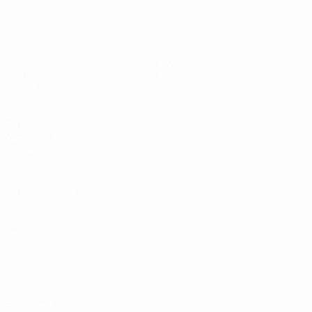
Eurocopa Femenina de Fútbol Sala d
Partidos
Noticias
Sorteos
Historia
Grupos
Sobre
Datos
PÁGINAS
WEB DE LA
UEFA
UEFA.com
Fundación de la
UEFA
ELEGIR IDIOMA
Español
English
Français
Deutsch
Русский
Español
Italiano
Português
Privacidad