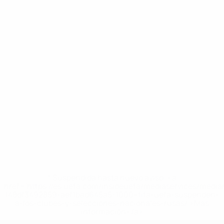
* Suspendida hasta nuevo aviso. <a
href='https://es.uefa.com/insideuefa/mediaservices/medi
148df3492859-aef1bad645a5-1000--fifa-uefa-suspenden-
a-los-clubes-y-selecciones-nacionales-rusas/'>Más
información</a>