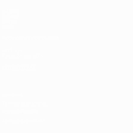
Partidos
Sorteos
Grupos
Datos
PÁGINAS WEB DE LA UEFA
UEFA.com
Fundación de la UEFA
ELEGIR IDIOMA
Español
English
Français
Deutsch
Русский
Español
Italiano
Privacidad
Términos y condiciones
Política de cookies
Ajustes de privacidad