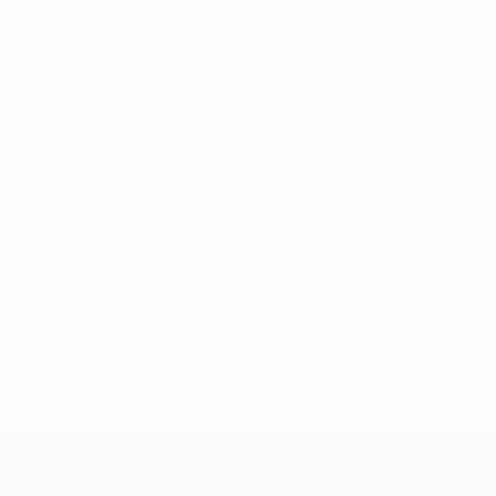
8df3492859-aef1bad645a5-1000--fifa-uefa-suspenden-a-los-
a>