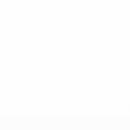
a.com/insideuefa/mediaservices/mediareleases/news/0272-14
lubes-y-selecciones-nacionales-rusas/'>Más información</
e la UEFA