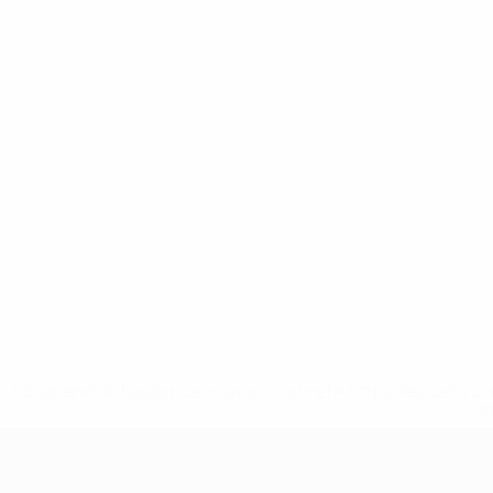
* Suspendida hasta nuevo aviso. <a href='https://es.uef
c
Eurocopa Femenina de Fútbol Sala d