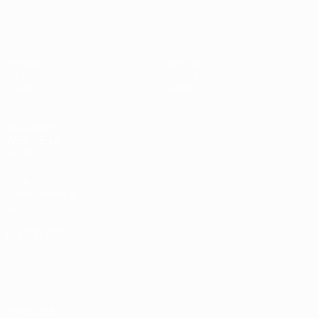
Eurocopa Femenina de Fútbol Sala d
Partidos
Noticias
Sorteos
Historia
Grupos
Sobre
Datos
PÁGINAS
WEB DE LA
UEFA
UEFA.com
Fundación de la
UEFA
ELEGIR IDIOMA
Español
English
Français
Deutsch
Русский
Español
Italiano
Português
Privacidad