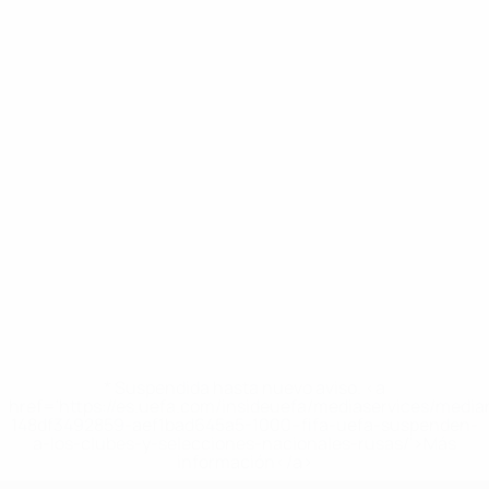
* Suspendida hasta nuevo aviso. <a
href='https://es.uefa.com/insideuefa/mediaservices/medi
148df3492859-aef1bad645a5-1000--fifa-uefa-suspenden-
a-los-clubes-y-selecciones-nacionales-rusas/'>Más
información</a>