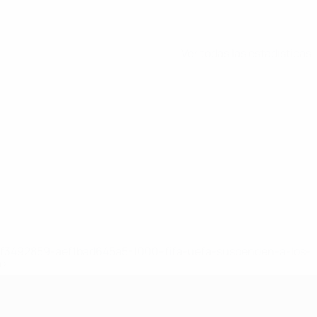
Ver todas las estadísticas
8df3492859-aef1bad645a5-1000--fifa-uefa-suspenden-a-los-
a>