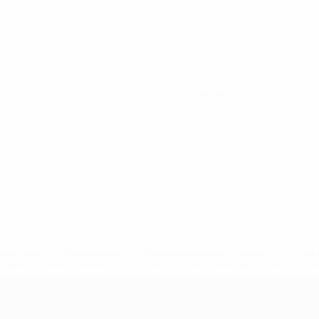
0
Tarjetas amarillas
a.com/insideuefa/mediaservices/mediareleases/news/0272-14
lubes-y-selecciones-nacionales-rusas/'>Más información</
e la UEFA