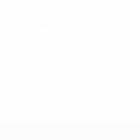
30/8/2004 (21)
FECHA DE NACIMIENTO
Estadísticas clave
3
Partidos disputados
0
Tarjetas rojas
* Suspendida hasta nuevo aviso. <a href='https://es.uef
c
Eurocopa Femenina de Fútbol Sala d