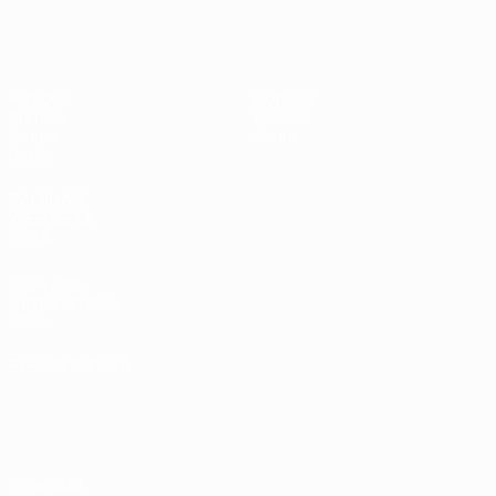
Eurocopa Femenina de Fútbol Sala d
Partidos
Noticias
Sorteos
Historia
Grupos
Sobre
Datos
PÁGINAS
WEB DE LA
UEFA
UEFA.com
Fundación de la
UEFA
ELEGIR IDIOMA
Español
English
Français
Deutsch
Русский
Español
Italiano
Português
Privacidad