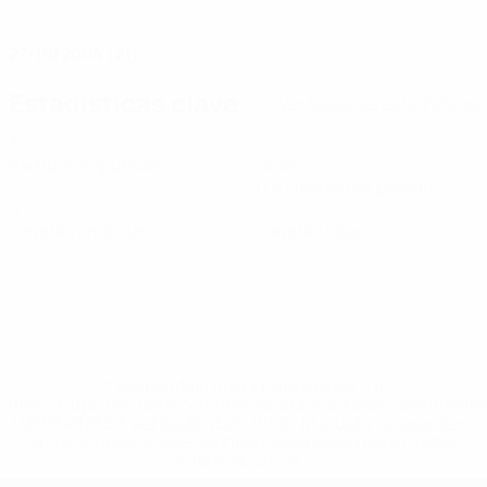
FECHA DE NACIMIENTO
27/10/2004 (21)
Estadísticas clave
Ver todas las estadísticas
3
2
Partidos disputados
Goles
0,67 media por partido
0
0
Tarjetas amarillas
Tarjetas rojas
* Suspendida hasta nuevo aviso. <a
href='https://es.uefa.com/insideuefa/mediaservices/medi
148df3492859-aef1bad645a5-1000--fifa-uefa-suspenden-
a-los-clubes-y-selecciones-nacionales-rusas/'>Más
información</a>