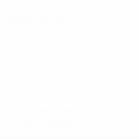
27/1/2004 (22)
Estadísticas clave
Ver todas las estadísticas
3
80
Partidos disputados
Minutos jugados
26,67 media por partido
0
0
Goles
Tarjetas amarillas
0
Tarjetas rojas
* Suspendida hasta nuevo aviso. <a
href='https://es.uefa.com/insideuefa/mediaservices/medi
148df3492859-aef1bad645a5-1000--fifa-uefa-suspenden-
a-los-clubes-y-selecciones-nacionales-rusas/'>Más
información</a>