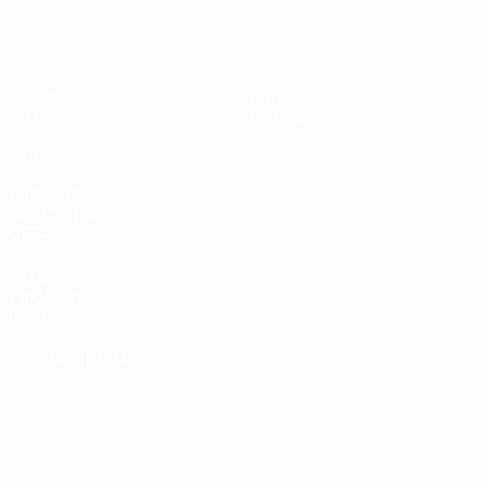
Eurocopa Femenina de Fútbol Sala d
Partidos
Noticias
Sorteos
Historia
Grupos
Sobre
Datos
PÁGINAS
WEB DE LA
UEFA
UEFA.com
Fundación de la
UEFA
ELEGIR IDIOMA
Español
English
Français
Deutsch
Русский
Español
Italiano
Português
Privacidad