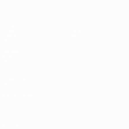
Eurocopa Femenina de Fútbol Sala d
Partidos
Noticias
Sorteos
Historia
Grupos
Sobre
Datos
PÁGINAS
WEB DE LA
UEFA
UEFA.com
Fundación de la
UEFA
ELEGIR IDIOMA
Español
English
Français
Deutsch
Русский
Español
Italiano
Português
Privacidad