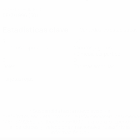
FECHA DE NACIMIENTO
05/3/1996 (30)
Estadísticas clave
Ver todas las estadísticas
3
120
Partidos disputados
Minutos jugados
40 media por partido
0
0
Goles
Tarjetas amarillas
0
Tarjetas rojas
* Suspendida hasta nuevo aviso. <a
href='https://es.uefa.com/insideuefa/mediaservices/medi
148df3492859-aef1bad645a5-1000--fifa-uefa-suspenden-
a-los-clubes-y-selecciones-nacionales-rusas/'>Más
información</a>