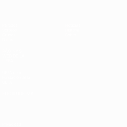
Eurocopa Femenina de Fútbol Sala d
Partidos
Noticias
Sorteos
Historia
Grupos
Sobre
Datos
PÁGINAS
WEB DE LA
UEFA
UEFA.com
Fundación de la
UEFA
ELEGIR IDIOMA
Español
English
Français
Deutsch
Русский
Español
Italiano
Português
Privacidad