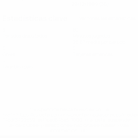
29/12/1989 (36)
Estadísticas clave
Ver todas las estadísticas
3
80
Partidos disputados
Minutos jugados
26,67 media por partido
0
0
Goles
Tarjetas amarillas
0
Tarjetas rojas
* Suspendida hasta nuevo aviso. <a
href='https://es.uefa.com/insideuefa/mediaservices/medi
148df3492859-aef1bad645a5-1000--fifa-uefa-suspenden-
a-los-clubes-y-selecciones-nacionales-rusas/'>Más
información</a>