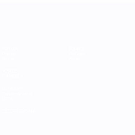
UEFA Women's Nations League
Partidos
Equipos
Grupos
Noticias
Datos
Sobre
VISITE
TAMBIÉN
UEFA.com
Fundación de la
UEFA
ELEGIR IDIOMA
Español
English
Français
Deutsch
Русский
Español
Italiano
Português