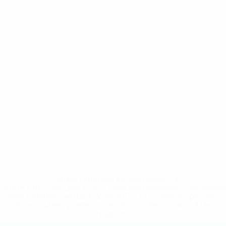
* Suspendida hasta nuevo aviso. <a
href='https://es.uefa.com/insideuefa/mediaservices/medi
148df3492859-aef1bad645a5-1000--fifa-uefa-suspenden-
a-los-clubes-y-selecciones-nacionales-rusas/'>Más
información</a>