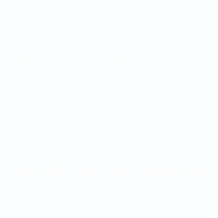
Mundial de fútbol sala
Partidos
Equipos
Sorteos
Noticias
Grupos
Sobre
Datos
PÁGINAS
WEB DE LA
UEFA
UEFA.com
Fundación de la
UEFA
ELEGIR IDIOMA
Español
English
Français
Deutsch
Русский
Español
Italiano
Português
Privacidad