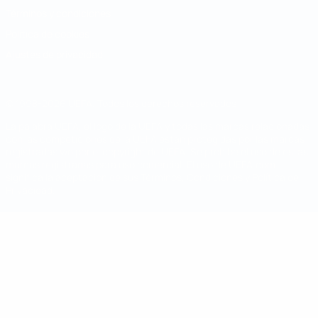
Términos y condiciones
Política de cookies
Ajustes de privacidad
© 1998-2026 UEFA. Todos los derechos reservados
La palabra UEFA, el logo de la UEFA y todas las marcas relacionadas
con las competiciones de la UEFA están protegidas por las marcas
registradas y/o por el copyright de UEFA. Se prohíbe el uso de estas
marcas registradas para uso comercial. El uso de UEFA.com
significa la aceptación de sus Términos, Condiciones y Política de
Privacidad.