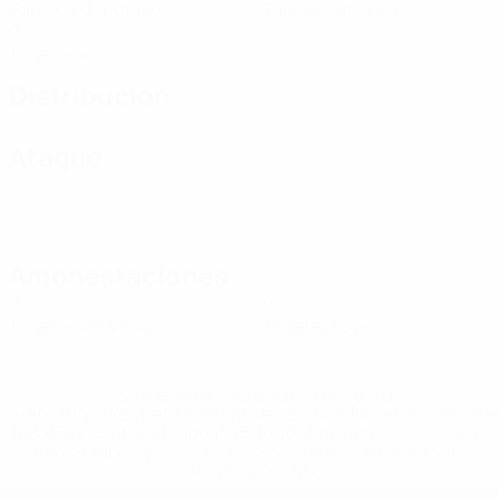
Partidos disputados
Tarjetas amarillas
0
Tarjetas rojas
Distribución
Ataque
Amonestaciones
0
0
Tarjetas amarillas
Tarjetas rojas
* Suspendida hasta nuevo aviso. <a
href='https://es.uefa.com/insideuefa/mediaservices/medi
148df3492859-aef1bad645a5-1000--fifa-uefa-suspenden-
a-los-clubes-y-selecciones-nacionales-rusas/'>Más
información</a>