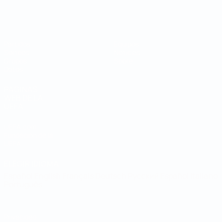
Mundial de fútbol sala
Partidos
Equipos
Sorteos
Noticias
Grupos
Sobre
Datos
PÁGINAS
WEB DE LA
UEFA
UEFA.com
Fundación de la
UEFA
ELEGIR IDIOMA
Español
English
Français
Deutsch
Русский
Español
Italiano
Português
Privacidad