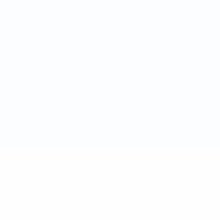
Términos y condiciones
Política de cookies
Ajustes de privacidad
© 1998-2026 UEFA. Todos los derechos reservados
La palabra UEFA, el logo de la UEFA y todas las marcas relacionadas
con las competiciones de la UEFA están protegidas por las marcas
registradas y/o por el copyright de UEFA. Se prohíbe el uso de estas
marcas registradas para uso comercial. El uso de UEFA.com
significa la aceptación de sus Términos, Condiciones y Política de
Privacidad.