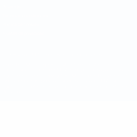
Privacidad
Términos y condiciones
Política de cookies
Ajustes de privacidad
© 1998-2026 UEFA. Todos los derechos reservados
La palabra UEFA, el logo de la UEFA y todas las marcas relacionadas
con las competiciones de la UEFA están protegidas por las marcas
registradas y/o por el copyright de UEFA. Se prohíbe el uso de estas
marcas registradas para uso comercial. El uso de UEFA.com
significa la aceptación de sus Términos, Condiciones y Política de
Privacidad.