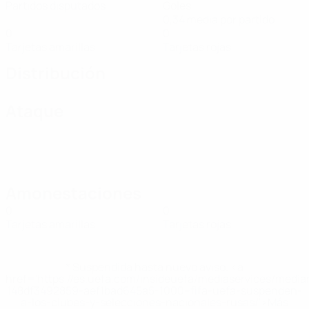
Partidos disputados
Goles
0,34 media por partido
0
0
Tarjetas amarillas
Tarjetas rojas
Distribución
Ataque
Amonestaciones
0
0
Tarjetas amarillas
Tarjetas rojas
* Suspendida hasta nuevo aviso. <a
href='https://es.uefa.com/insideuefa/mediaservices/medi
148df3492859-aef1bad645a5-1000--fifa-uefa-suspenden-
a-los-clubes-y-selecciones-nacionales-rusas/'>Más