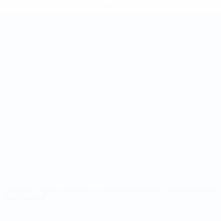
información</a>
Mundial de fútbol sala
Partidos
Equipos
Sorteos
Noticias
Grupos
Sobre
Datos
PÁGINAS
WEB DE LA
UEFA
UEFA.com
Fundación de la
UEFA
ELEGIR IDIOMA
Español
English
Français
Deutsch
Русский
Español
Italiano
Português